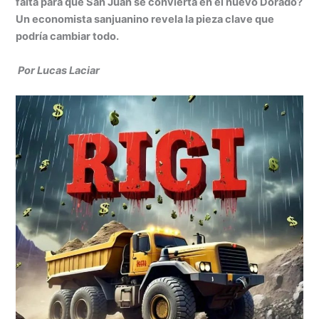
s
e
e
s
l
p
falta para que San Juan se convierta en el nuevo Dorado?
A
dI
b
e
ar
Un economista sanjuanino revela la pieza clave que
podría cambiar todo.
p
n
o
n
tir
p
o
g
Por Lucas Laciar
k
er