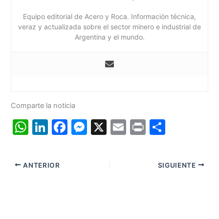
Equipo editorial de Acero y Roca. Información técnica,
veraz y actualizada sobre el sector minero e industrial de
Argentina y el mundo.
Comparte la noticia
W
Li
F
M
X
E
Pr
C
h
n
a
e
m
in
o
at
k
c
s
ai
t
m
ANTERIOR
SIGUIENTE
s
e
e
s
l
p
A
dI
b
e
ar
p
n
o
n
tir