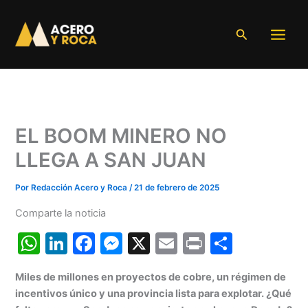
Ir
al
Buscar
contenido
EL BOOM MINERO NO
LLEGA A SAN JUAN
Por
Redacción Acero y Roca
/
21 de febrero de 2025
Comparte la noticia
W
Li
F
M
X
E
Pr
C
h
n
a
e
m
in
o
Miles de millones en proyectos de cobre, un régimen de
at
k
c
s
ai
t
m
incentivos único y una provincia lista para explotar. ¿Qué