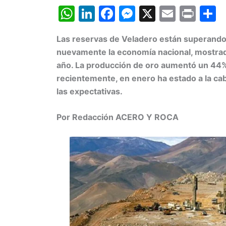
W
Li
F
M
X
E
Pr
h
n
a
e
m
in
o
Las reservas de Veladero están superando
at
k
c
s
ai
t
nuevamente la economía nacional, mostrad
s
e
e
s
l
p
año. La producción de oro aumentó un 44%
A
dI
b
e
a
recientemente, en enero ha estado a la ca
p
n
o
n
t
las expectativas.
p
o
g
Por Redacción ACERO Y ROCA
k
er