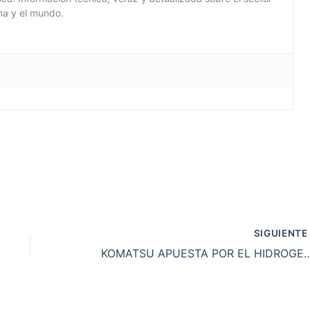
ina y el mundo.
C
m
SIGUIENT
r
KOMATSU APUESTA POR EL
ir