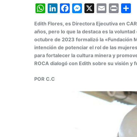
W
Li
F
M
X
E
Pr
h
n
a
e
m
in
o
Edith Flores, es Directora Ejecutiva en C
at
k
c
s
ai
t
años, pero lo que la destaca es la volunta
s
e
e
s
l
p
octubre de 2023 formalizó la «
Fundación M
A
dI
b
e
a
intención de potenciar el rol de las mujer
p
n
o
n
t
para fortalecer la cultura minera y promove
ROCA dialogó con Edith sobre su visión y 
p
o
g
k
er
POR C.C