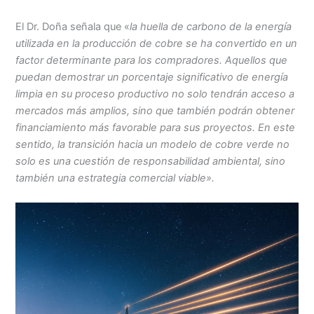
El Dr. Doña señala que «
la huella de carbono de la energía
utilizada en la producción de cobre se ha convertido en un
factor determinante para los compradores. Aquellos que
puedan demostrar un porcentaje significativo de energía
limpia en su proceso productivo no solo tendrán acceso a
mercados más amplios, sino que también podrán obtener
financiamiento más favorable para sus proyectos. En este
sentido, la transición hacia un modelo de cobre verde no
solo es una cuestión de responsabilidad ambiental, sino
también una estrategia comercial viable».