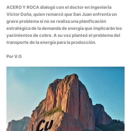
h
n
a
e
m
in
o
ACERO Y ROCA dialogó con el doctor en Ingeniería
at
k
c
s
ai
t
m
Víctor Doña, quien remarcó que San Juan enfrenta un
s
e
e
s
l
p
grave problema si no se realiza una planificación
A
dI
b
e
ar
estratégica de la demanda de energía que implicarán los
yacimientos de cobre. A su vez planteó el problema del
p
n
o
n
tir
transporte de la energía para la producción.
p
o
g
k
er
Por V.G