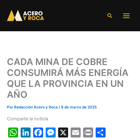
Ir
al
Buscar
contenido
CADA MINA DE COBRE
CONSUMIRÁ MÁS ENERGÍA
QUE LA PROVINCIA EN UN
AÑO
Por
Redacción Acero y Roca
/
9 de marzo de 2025
Comparte la noticia
W
Li
F
M
X
E
Pr
C