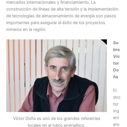
mercados internacionales y financiamiento. La
construcción de líneas de alta tensión y la implementación
de tecnologías de almacenamiento de energía son pasos
importantes para asegurar el éxito de los proyectos
mineros en la región.
So
bre
Víc
tor
Do
ña
El
doc
tor
ing
eni
Víctor Doña es uno de los grandes referentes
ero
locales en el rubro energético.