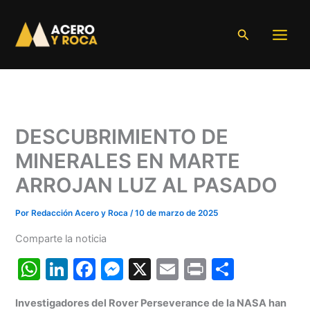
Ir
al
Buscar
contenido
DESCUBRIMIENTO DE
MINERALES EN MARTE
ARROJAN LUZ AL PASADO
Por
Redacción Acero y Roca
/
10 de marzo de 2025
Comparte la noticia
W
Li
F
M
X
E
Pr
C
h
n
a
e
m
in
o
Investigadores del Rover Perseverance de la NASA han