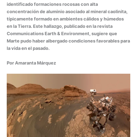
at
k
c
s
ai
t
m
identificado formaciones rocosas con alta
s
e
e
s
l
p
concentración de aluminio asociado al mineral caolinita,
A
dI
b
e
ar
típicamente formado en ambientes cálidos y húmedos
en la Tierra. Este hallazgo, publicado en la revista
p
n
o
n
tir
Communications Earth & Environment, sugiere que
p
o
g
Marte pudo haber albergado condiciones favorables para
k
er
la vida en el pasado.
Por Amaranta Márquez