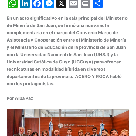
W
Li
F
M
X
E
Pr
C
h
n
a
e
m
in
o
En un acto significativo en la sala principal del Ministerio
at
k
c
s
ai
t
m
de Minería de San Juan, se firmó una nueva acta
s
e
e
s
l
p
complementaria en el marco del Convenio Marco de
A
dI
b
e
ar
Asistencia y Cooperación entre el Ministerio de Minería
y el Ministerio de Educación de la provincia de San Juan
p
n
o
n
tir
con la Universidad Nacional de San Juan (UNSJ) y la
p
o
g
Universidad Católica de Cuyo (UCCuyo) para ofrecer
k
er
tecnicaturas en modalidad híbrida en diversos
departamentos de la provincia. ACERO Y ROCA habló
con los protagonistas.
Por Alba Paz