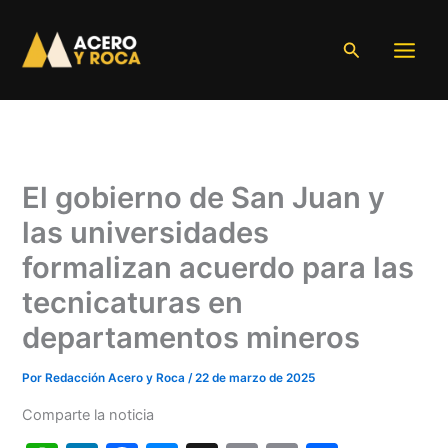
Ir
al
Buscar
contenido
El gobierno de San Juan y
las universidades
formalizan acuerdo para las
tecnicaturas en
departamentos mineros
Por
Redacción Acero y Roca
/
22 de marzo de 2025
Comparte la noticia