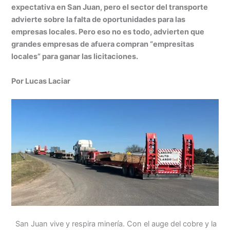
at
k
c
s
ai
t
m
expectativa en San Juan, pero el sector del transporte
s
e
e
s
l
p
advierte sobre la falta de oportunidades para las
A
dI
b
e
ar
empresas locales. Pero eso no es todo, advierten que
grandes empresas de afuera compran “empresitas
p
n
o
n
tir
locales” para ganar las licitaciones.
p
o
g
k
er
Por Lucas Laciar
San Juan vive y respira minería. Con el auge del cobre y la