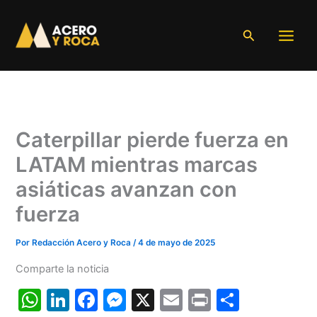
Ir
al
Buscar
contenido
Caterpillar pierde fuerza en
LATAM mientras marcas
asiáticas avanzan con
fuerza
Por
Redacción Acero y Roca
/
4 de mayo de 2025
Comparte la noticia
W
Li
F
M
X
E
Pr
C