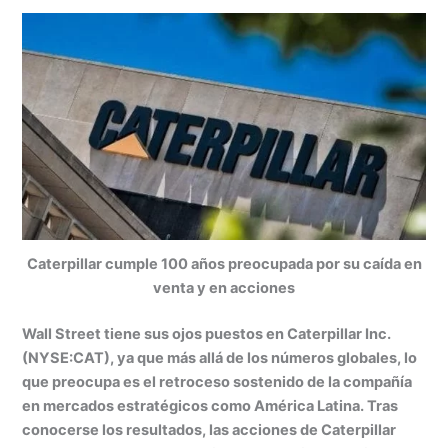
h
n
a
e
m
in
o
at
k
c
s
ai
t
m
s
e
e
s
l
p
A
dI
b
e
ar
p
n
o
n
tir
p
o
g
k
er
Caterpillar cumple 100 años preocupada por su caída en
venta y en acciones
Wall Street tiene sus ojos puestos en Caterpillar Inc.
(NYSE:CAT), ya que más allá de los números globales, lo
que preocupa es el retroceso sostenido de la compañía
en mercados estratégicos como América Latina. Tras
conocerse los resultados, las acciones de Caterpillar