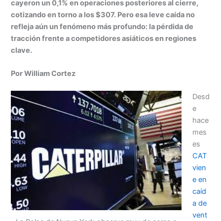
cayeron un 0,1% en operaciones posteriores al cierre,
cotizando en torno a los $307. Pero esa leve caída no
refleja aún un fenómeno más profundo: la pérdida de
tracción frente a competidores asiáticos en regiones
clave.
Por William Cortez
Desd
e
hace
mes
es
CAT
vien
e en
caíd
a de
vent