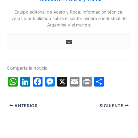
Equipo editorial de Acero y Roca. Información técnica,
veraz y actualizada sobre el sector minero e industrial de
Argentina y el mundo.
Comparte la noticia
W
Li
F
M
X
E
Pr
C
h
n
a
e
m
in
o
at
k
c
s
ai
t
m
ANTERIOR
SIGUIENTE
s
e
e
s
l
p
A
dI
b
e
ar
p
n
o
n
tir