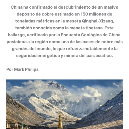
h
n
a
e
m
in
o
China ha confirmado el descubrimiento de un masivo
at
k
c
s
ai
t
m
depósito de cobre estimado en 150 millones de
s
e
e
s
l
p
toneladas métricas en la meseta Qinghai-Xizang,
A
dI
b
e
ar
también conocida como la meseta tibetana. Este
hallazgo, verificado por la Encuesta Geológica de China,
p
n
o
n
tir
posiciona a la región como una de las bases de cobre más
p
o
g
grandes del mundo, lo que refuerza notablemente la
k
er
seguridad energética y minera del país asiático.
Por Mark Philips