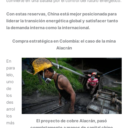
convierte en una batalla por el control del futuro energético.
Con estas reservas, China está mejor posicionada para
liderar la transición energética global y satisfacer tanto
la demanda interna como la internacional.
Compra estratégica en Colombia: el caso de la mina
Alacrán
En
para
lelo,
uno
de
los
des
arrol
los
El proyecto de cobre Alacrán, pasó
más
completamente a manos de capital chino