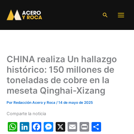
Ir
al
Buscar
contenido
CHINA realiza Un hallazgo
histórico: 150 millones de
toneladas de cobre en la
meseta Qinghai-Xizang
Por
Redacción Acero y Roca
/
14 de mayo de 2025
Comparte la noticia
W
Li
F
M
X
E
Pr
C