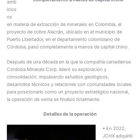
amb
icios
os
en materia de extracción de minerales en Colombia, el
proyecto de cobre Alacrán, ubicado en el municipio de
Puerto Libertador, en el departamento colombiano de
Córdoba, pasó completamente a manos de capital chino.
Después de una década en la que la compañía canadiense
Córdoba Minerals Corp. lideró su exploración y
consolidación, impulsando estudios geológicos,
desarrollos técnicos y relaciones con comunidades locales
para posicionarlo como un proyecto estratégico nacional,
la operación de venta se finalizó totalmente.
Detalles de la operación
• En 2022,
JCHX adquirió