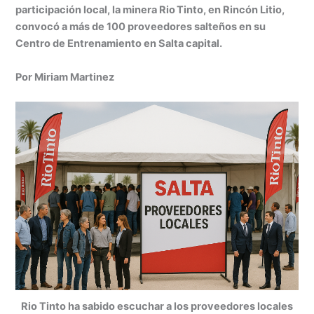
at
k
c
s
ai
t
m
participación local, la minera Rio Tinto, en Rincón Litio,
s
e
e
s
l
p
convocó a más de 100 proveedores salteños en su
A
dI
b
e
ar
Centro de Entrenamiento en Salta capital.
p
n
o
n
tir
Por Miriam Martinez
p
o
g
k
er
Rio Tinto ha sabido escuchar a los proveedores locales