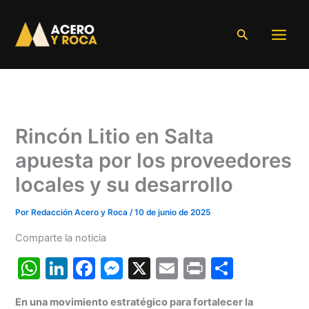
Ir
al
Buscar
contenido
Rincón Litio en Salta
apuesta por los proveedores
locales y su desarrollo
Por
Redacción Acero y Roca
/
10 de junio de 2025
Comparte la noticia
W
Li
F
M
X
E
Pr
C
h
n
a
e
m
in
o
En una movimiento estratégico para fortalecer la