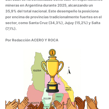
at
k
c
s
ai
t
m
mineras en Argentina durante 2025, alcanzando un
s
e
e
s
l
p
35,9% del total nacional. Este desempeño la posiciona
A
dI
b
e
ar
por encima de provincias tradicionalmente fuertes en el
p
n
o
n
tir
sector, como Santa Cruz (34,3%), Jujuy (15,2%) y Salta
(7,1%).
p
o
g
k
er
Por Redacción ACERO Y ROCA