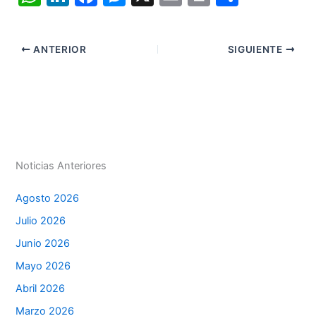
h
n
a
e
m
in
o
at
k
c
s
ai
t
m
ANTERIOR
SIGUIENTE
s
e
e
s
l
p
A
dI
b
e
ar
p
n
o
n
tir
p
o
g
k
er
Noticias Anteriores
Agosto 2026
Julio 2026
Junio 2026
Mayo 2026
Abril 2026
Marzo 2026