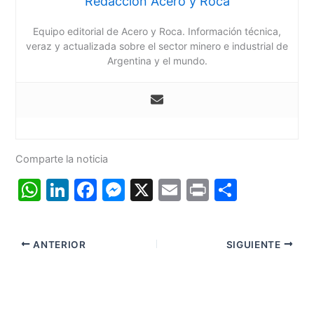
Redacción Acero y Roca
Equipo editorial de Acero y Roca. Información técnica,
veraz y actualizada sobre el sector minero e industrial de
Argentina y el mundo.
Comparte la noticia
W
Li
F
M
X
E
Pr
C
h
n
a
e
m
in
o
at
k
c
s
ai
t
m
ANTERIOR
SIGUIENTE
s
e
e
s
l
p
A
dI
b
e
ar
p
n
o
n
tir