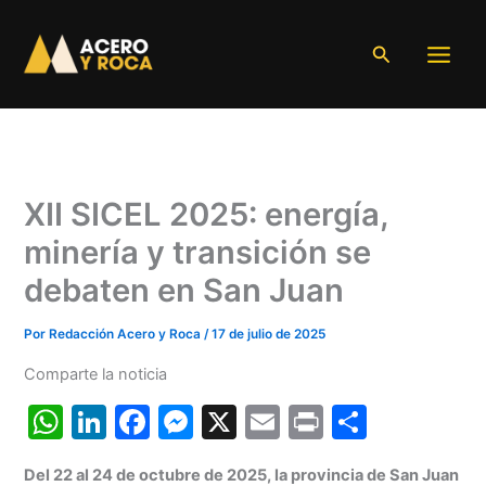
Ir
al
Buscar
contenido
XII SICEL 2025: energía,
minería y transición se
debaten en San Juan
Por
Redacción Acero y Roca
/
17 de julio de 2025
Comparte la noticia
W
Li
F
M
X
E
Pr
C
h
n
a
e
m
in
o
Del 22 al 24 de octubre de 2025, la provincia de San Juan