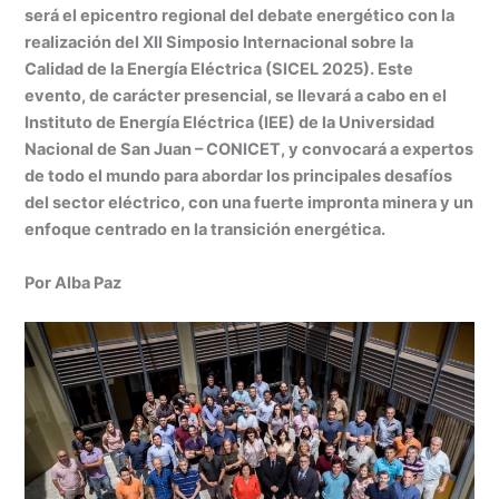
at
k
c
s
ai
t
m
será el epicentro regional del debate energético con la
s
e
e
s
l
p
realización del XII Simposio Internacional sobre la
A
dI
b
e
ar
Calidad de la Energía Eléctrica (SICEL 2025). Este
evento, de carácter presencial, se llevará a cabo en el
p
n
o
n
tir
Instituto de Energía Eléctrica (IEE) de la Universidad
p
o
g
Nacional de San Juan – CONICET, y convocará a expertos
k
er
de todo el mundo para abordar los principales desafíos
del sector eléctrico, con una fuerte impronta minera y un
enfoque centrado en la transición energética.
Por Alba Paz