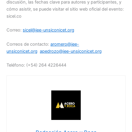
discusión, las fechas clave para autores y participantes, y
cómo asistir, se puede visitar el sitio web oficial del evento:
sicel.co
Correo:
sicel@iee-unsjconicet.org
Correos de contacto:
aromero@iee-
unsjconicet.org
apedrozo@iee-unsjconicet.org
Teléfono: (+54) 264 4226444