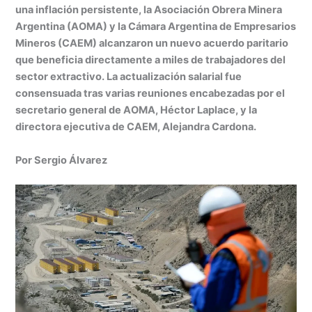
at
k
c
s
ai
t
m
una inflación persistente, la Asociación Obrera Minera
s
e
e
s
l
p
Argentina (AOMA) y la Cámara Argentina de Empresarios
A
dI
b
e
ar
Mineros (CAEM) alcanzaron un nuevo acuerdo paritario
que beneficia directamente a miles de trabajadores del
p
n
o
n
tir
sector extractivo. La actualización salarial fue
p
o
g
consensuada tras varias reuniones encabezadas por el
k
er
secretario general de AOMA, Héctor Laplace, y la
directora ejecutiva de CAEM, Alejandra Cardona.
Por Sergio Álvarez