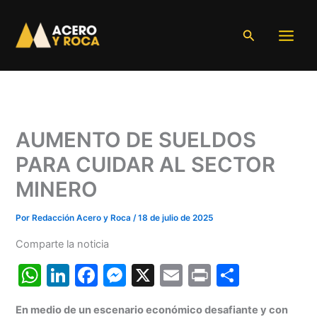
Ir
al
Buscar
contenido
AUMENTO DE SUELDOS
PARA CUIDAR AL SECTOR
MINERO
Por
Redacción Acero y Roca
/
18 de julio de 2025
Comparte la noticia
W
Li
F
M
X
E
Pr
C
h
n
a
e
m
in
o
En medio de un escenario económico desafiante y con