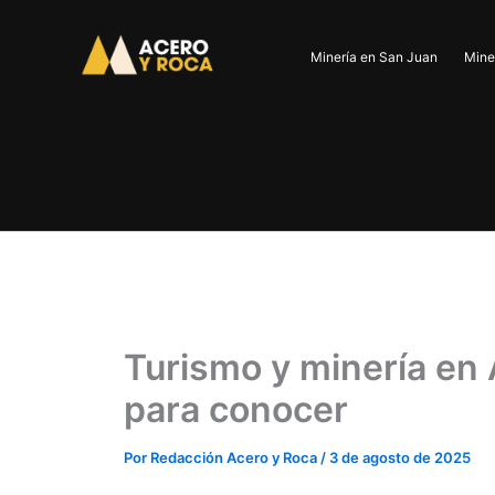
Ir
al
Minería en San Juan
Mine
contenido
Turismo y minería en 
para conocer
Por
Redacción Acero y Roca
/
3 de agosto de 2025