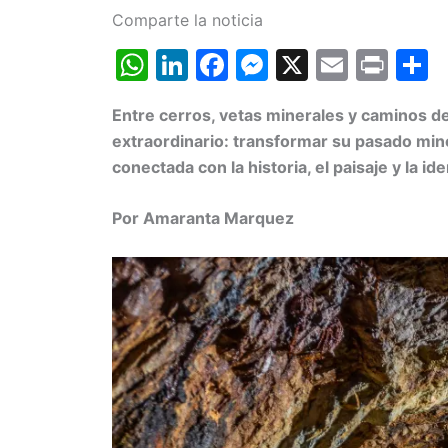
Comparte la noticia
W
Li
F
M
X
E
Pr
h
n
a
e
m
in
o
Entre cerros, vetas minerales y caminos de
at
k
c
s
ai
t
extraordinario: transformar su pasado min
s
e
e
s
l
p
conectada con la historia, el paisaje y la ide
A
dI
b
e
a
p
n
o
n
t
Por Amaranta Marquez
p
o
g
k
er