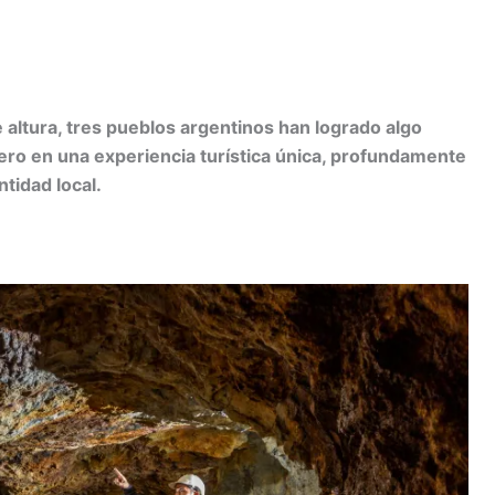
C
 altura, tres pueblos argentinos han logrado algo
m
ero en una experiencia turística única, profundamente
ntidad local.
r
ir