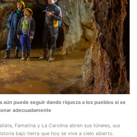
a aún puede seguir dando riqueza a los pueblos si se
ionar adecuadamente
allata, Famatina y La Carolina abren sus túneles, sus
toria bajo tierra que hoy se vive a cielo abierto.