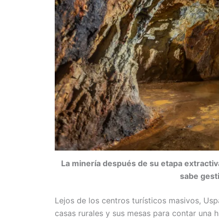
La minería después de su etapa extractiv
sabe gest
Lejos de los centros turísticos masivos, Usp
casas rurales y sus mesas para contar una his