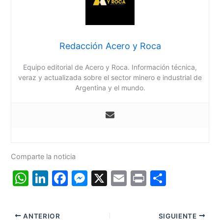
Redacción Acero y Roca
Equipo editorial de Acero y Roca. Información técnica,
veraz y actualizada sobre el sector minero e industrial de
Argentina y el mundo.
Comparte la noticia
W
Li
F
M
X
E
Pr
C
h
n
a
e
m
in
o
at
k
c
s
ai
t
m
ANTERIOR
SIGUIENTE