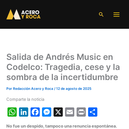
Ir
al
Buscar
contenido
Salida de Andrés Music en
Codelco: Tragedia, cese y la
sombra de la incertidumbre
Por
Redacción Acero y Roca
/
12 de agosto de 2025
Comparte la noticia
W
Li
F
M
X
E
Pr
C
h
n
a
e
m
in
o
No fue un despido, tampoco una renuncia espontánea.