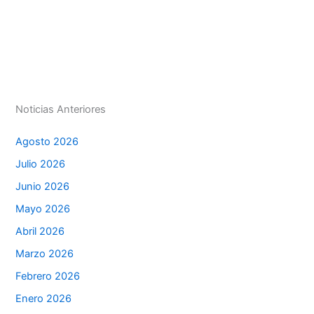
s
e
e
s
l
p
A
dI
b
e
ar
p
n
o
n
tir
p
o
g
k
er
Noticias Anteriores
Agosto 2026
Julio 2026
Junio 2026
Mayo 2026
Abril 2026
Marzo 2026
Febrero 2026
Enero 2026