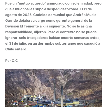
at
k
c
s
ai
t
m
Fue un “mutuo acuerdo” anunciado con solemnidad, pero
s
e
e
s
l
p
que a muchos les supo a despedida forzada. El 11 de
A
dI
b
e
ar
agosto de 2025, Codelco comunicó que Andrés Music
Garrido dejaba su cargo como gerente general de la
p
n
o
n
tir
División El Teniente al día siguiente. No se le asigna
p
o
g
responsabilidad, dijeron. Pero el contexto no se puede
k
er
ignorar: seis trabajadores habían muerto semanas antes,
el 31 de julio, en un derrumbe subterráneo que sacudió a
Chile entero.
Por C.C