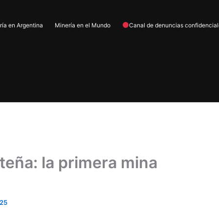
ría en Argentina
Minería en el Mundo
Canal de denuncias confidencia
lteña: la primera mina
025