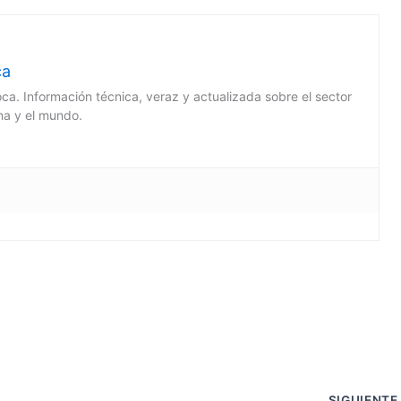
ca
oca. Información técnica, veraz y actualizada sobre el sector
ina y el mundo.
C
m
SIGUIENT