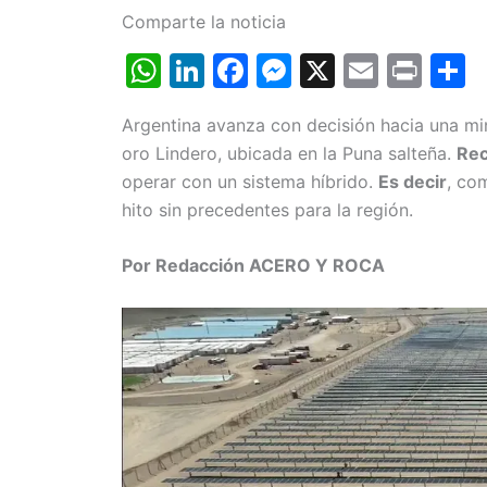
Comparte la noticia
W
Li
F
M
X
E
Pr
h
n
a
e
m
in
o
Argentina avanza con decisión hacia una min
at
k
c
s
ai
t
oro Lindero, ubicada en la Puna salteña.
Rec
s
e
e
s
l
p
operar con un sistema híbrido.
Es decir
, co
A
dI
b
e
a
hito sin precedentes para la región.
p
n
o
n
t
Por Redacción ACERO Y ROCA
p
o
g
k
er