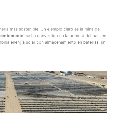
C
ería más sostenible. Un ejemplo claro es la mina de
m
ientemente
, se ha convertido en la primera del país en
mbina energía solar con almacenamiento en baterías, un
r
ir