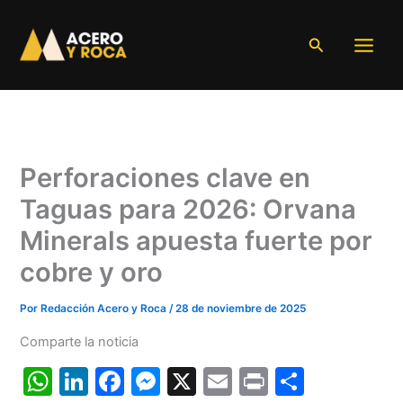
Ir
al
Buscar
contenido
Perforaciones clave en
Taguas para 2026: Orvana
Minerals apuesta fuerte por
cobre y oro
Por
Redacción Acero y Roca
/
28 de noviembre de 2025
Comparte la noticia
W
Li
F
M
X
E
Pr
C