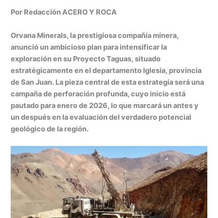
h
n
a
e
m
in
o
Por Redacción ACERO Y ROCA
at
k
c
s
ai
t
m
s
e
e
s
l
p
Orvana Minerals, la prestigiosa compañía minera,
A
dI
b
e
ar
anunció un ambicioso plan para intensificar la
exploración en su Proyecto Taguas, situado
p
n
o
n
tir
estratégicamente en el departamento Iglesia, provincia
p
o
g
de San Juan. La pieza central de esta estrategia será una
k
er
campaña de perforación profunda, cuyo inicio está
pautado para enero de 2026, lo que marcará un antes y
un después en la evaluación del verdadero potencial
geológico de la región.