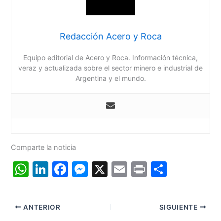
Redacción Acero y Roca
Equipo editorial de Acero y Roca. Información técnica,
veraz y actualizada sobre el sector minero e industrial de
Argentina y el mundo.
Comparte la noticia
W
Li
F
M
X
E
Pr
C
h
n
a
e
m
in
o
at
k
c
s
ai
t
m
ANTERIOR
SIGUIENTE
s
e
e
s
l
p