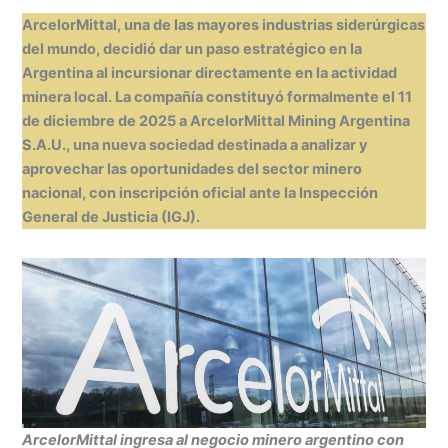
h
n
a
e
m
in
o
ArcelorMittal, una de las mayores industrias siderúrgicas
at
k
c
s
ai
t
m
del mundo, decidió dar un paso estratégico en la
s
e
e
s
l
p
Argentina al incursionar directamente en la actividad
A
dI
b
e
ar
minera local. La compañía constituyó formalmente el 11
de diciembre de 2025 a ArcelorMittal Mining Argentina
p
n
o
n
tir
S.A.U., una nueva sociedad destinada a analizar y
p
o
g
aprovechar las oportunidades del sector minero
k
er
nacional, con inscripción oficial ante la Inspección
General de Justicia (IGJ).
ArcelorMittal ingresa al negocio minero argentino con