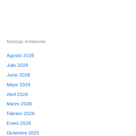
A
dI
b
e
ar
p
n
o
n
tir
p
o
g
k
er
Noticias Anteriores
Agosto 2026
Julio 2026
Junio 2026
Mayo 2026
Abril 2026
Marzo 2026
Febrero 2026
Enero 2026
Diciembre 2025