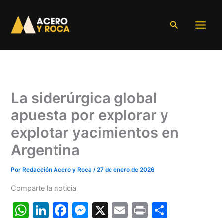
Ir
al
Buscar
contenido
La siderúrgica global
apuesta por explorar y
explotar yacimientos en
Argentina
Por
Redacción Acero y Roca
/
27 de enero de 2026
Comparte la noticia
W
Li
F
M
X
E
Pr
C