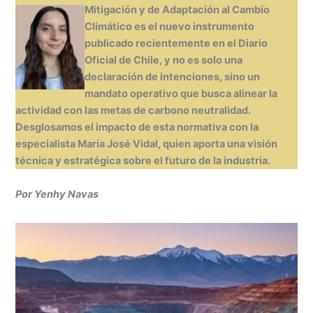
at
k
c
s
ai
t
m
Mitigación y de Adaptación al Cambio
s
e
e
s
l
p
Climático es el nuevo instrumento
A
dI
b
e
ar
publicado recientemente en el Diario
Oficial de Chile, y no es solo una
p
n
o
n
tir
declaración de intenciones, sino un
p
o
g
mandato operativo que busca alinear la
k
er
actividad con las metas de carbono neutralidad.
Desglosamos el impacto de esta normativa con la
especialista María José Vidal, quien aporta una visión
técnica y estratégica sobre el futuro de la industria.
Por Yenhy Navas