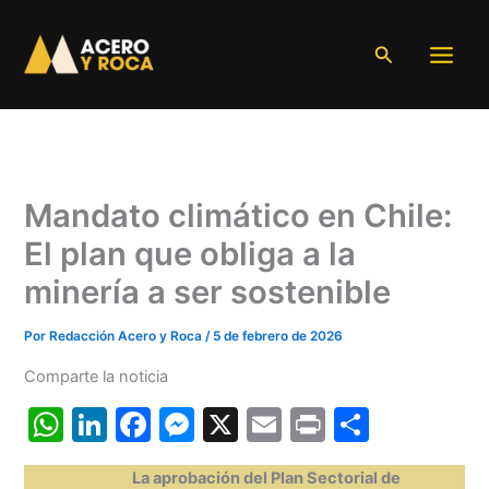
Ir
al
Buscar
contenido
Mandato climático en Chile:
El plan que obliga a la
minería a ser sostenible
Por
Redacción Acero y Roca
/
5 de febrero de 2026
Comparte la noticia
W
Li
F
M
X
E
Pr
C
h
n
a
e
m
in
o
La aprobación del Plan Sectorial de