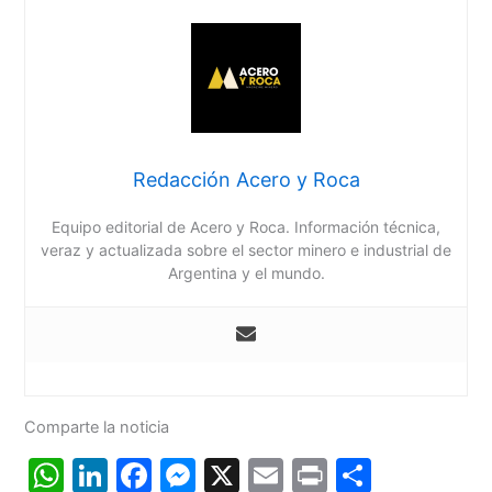
Redacción Acero y Roca
Equipo editorial de Acero y Roca. Información técnica,
veraz y actualizada sobre el sector minero e industrial de
Argentina y el mundo.
Comparte la noticia
W
Li
F
M
X
E
Pr
C