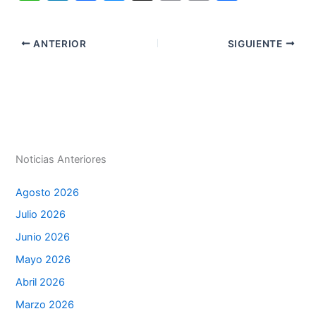
h
n
a
e
m
in
o
at
k
c
s
ai
t
m
ANTERIOR
SIGUIENTE
s
e
e
s
l
p
A
dI
b
e
ar
p
n
o
n
tir
p
o
g
k
er
Noticias Anteriores
Agosto 2026
Julio 2026
Junio 2026
Mayo 2026
Abril 2026
Marzo 2026