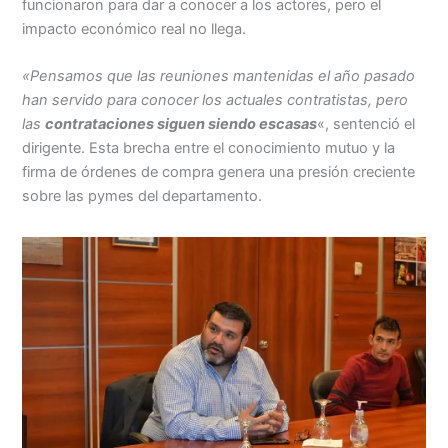
funcionaron para dar a conocer a los actores, pero el
impacto económico real no llega.
«Pensamos que las reuniones mantenidas el año pasado
han servido para conocer los actuales contratistas, pero
las
contrataciones siguen siendo escasas
«, sentenció el
dirigente. Esta brecha entre el conocimiento mutuo y la
firma de órdenes de compra genera una presión creciente
sobre las pymes del departamento.