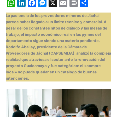
W
Li
F
M
X
E
Pr
C
h
n
a
e
m
in
o
La paciencia de los proveedores mineros de Jáchal
at
k
c
s
ai
t
m
parece haber llegado a un límite técnico y comercial.
A
s
e
e
s
l
p
pesar de los constantes hitos de diálogo y las mesas de
A
dI
b
e
ar
trabajo, el impacto económico real en las pymes del
departamento sigue siendo una materia pendiente.
p
n
o
n
tir
Rodolfo Aballay
, presidente de la Cámara de
p
o
g
Proveedores de Jáchal (
CAPSEMIJA
), analizó la compleja
k
er
realidad que atraviesa el sector ante la renovación del
proyecto Gualcamayo y fue categórico: el «compre
local» no puede quedar en un catálogo de buenas
intenciones.