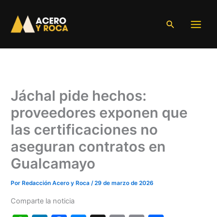
Ir
al
Buscar
contenido
Jáchal pide hechos:
proveedores exponen que
las certificaciones no
aseguran contratos en
Gualcamayo
Por
Redacción Acero y Roca
/
29 de marzo de 2026
Comparte la noticia