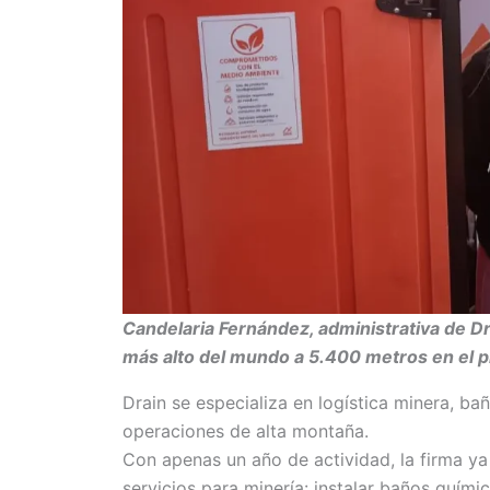
Candelaria Fernández, administrativa de Dr
más alto del mundo a 5.400 metros en el 
Drain se especializa en logística minera, ba
operaciones de alta montaña.
Con apenas un año de actividad, la firma y
servicios para minería: instalar baños quími