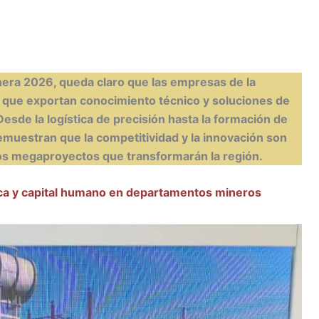
C
nera 2026, queda claro que las empresas de la
m
no que exportan conocimiento técnico y soluciones de
esde la logística de precisión hasta la formación de
r
muestran que la competitividad y la innovación son
ir
e los megaproyectos que transformarán la región.
ica y capital humano en departamentos mineros