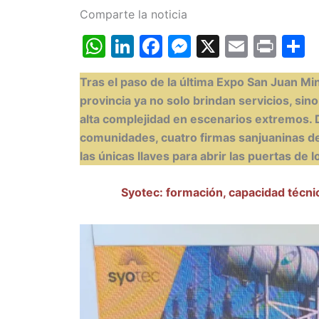
Comparte la noticia
W
Li
F
M
X
E
Pr
h
n
a
e
m
in
o
Tras el paso de la última Expo San Juan Mi
at
k
c
s
ai
t
provincia ya no solo brindan servicios, si
s
e
e
s
l
p
alta complejidad en escenarios extremos. D
A
dI
b
e
a
comunidades, cuatro firmas sanjuaninas de
p
n
o
n
t
las únicas llaves para abrir las puertas d
p
o
g
Syotec: formación, capacidad técn
k
er