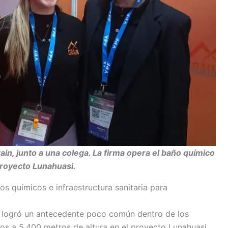
ain, junto a una colega. La firma opera el baño químico
proyecto Lunahuasi.
ños químicos e infraestructura sanitaria para
a logró un antecedente poco común dentro de los
cos a 5.400 metros de altura en el proyecto Lunahuasi,