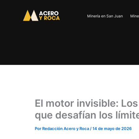
Ir
al
Minería en San Juan
Mine
contenido
El motor invisible: L
que desafían los límit
Por
Redacción Acero y Roca
/
14 de mayo de 2026