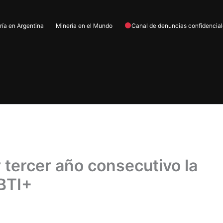
ría en Argentina
Minería en el Mundo
Canal de denuncias confidencia
 tercer año consecutivo la
BTI+