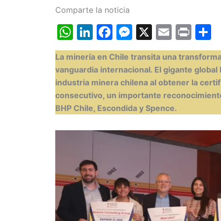
Comparte la noticia
W
Li
F
M
X
E
Pr
h
n
a
e
m
in
o
La minería en Chile transita una transforma
at
k
c
s
ai
t
vanguardia internacional. El gigante global
s
e
e
s
l
p
industria minera chilena al obtener la cert
A
dI
b
e
a
consecutivo, un importante reconocimiento
p
n
o
n
t
BHP Chile, Escondida y Spence.
p
o
g
k
er