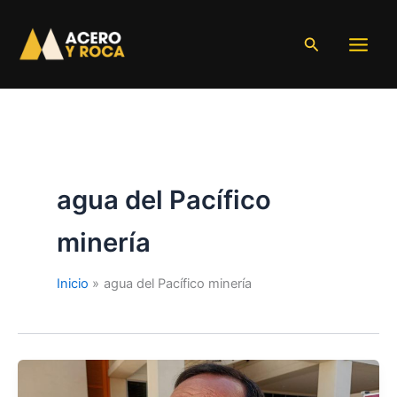
Ir
al
Buscar
contenido
agua del Pacífico
minería
Inicio
agua del Pacífico minería