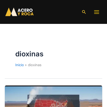
Ir
al
Buscar
contenido
dioxinas
Inicio
dioxinas