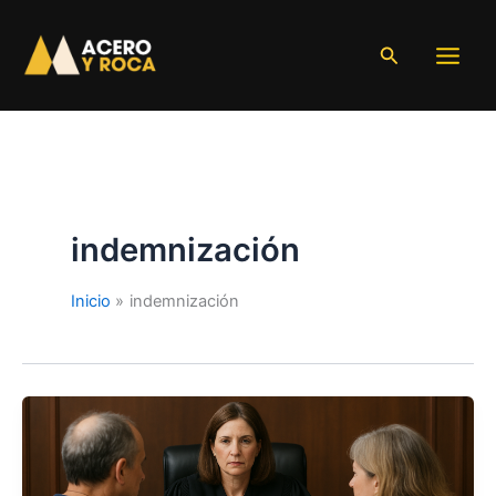
Ir
al
Buscar
contenido
indemnización
Inicio
indemnización