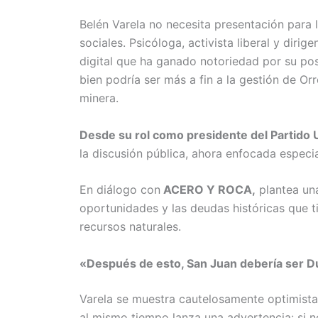
Belén Varela no necesita presentación para l
sociales. Psicóloga, activista liberal y dirig
digital que ha ganado notoriedad por su postu
bien podría ser más a fin a la gestión de Or
minera.
Desde su rol como presidente del Partido U
la discusión pública, ahora enfocada espec
En diálogo con
ACERO Y ROCA,
plantea una
oportunidades y las deudas históricas que ti
recursos naturales.
«Después de esto, San Juan debería ser D
Varela se muestra cautelosamente optimista
al mismo tiempo lanza una advertencia: si n