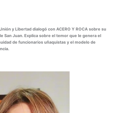
C
ido Unión y Libertad dialogó con ACERO Y ROCA sobre su
m
de San Juan. Explica sobre el temor que le genera el
inuidad de funcionarios uñaquistas y el modelo de
r
ncia.
ir