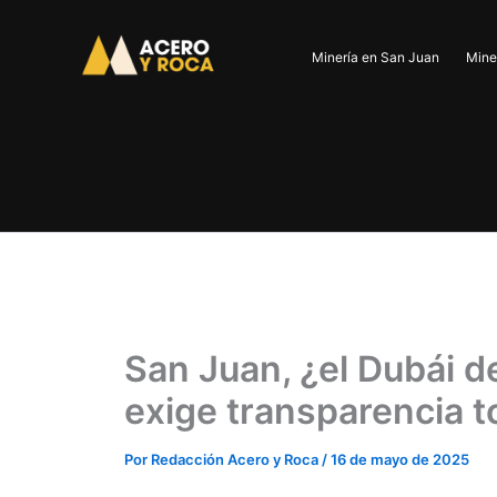
Ir
al
Minería en San Juan
Mine
contenido
San Juan, ¿el Dubái d
exige transparencia t
Por
Redacción Acero y Roca
/
16 de mayo de 2025