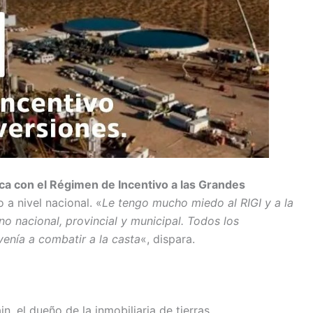
ca con el Régimen de Incentivo a las Grandes
a nivel nacional. «
Le tengo mucho miedo al RIGI y a la
o nacional, provincial y municipal. Todos los
venía a combatir a la casta
«, dispara.