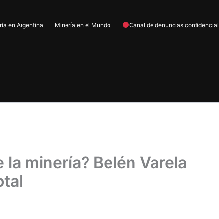
ría en Argentina
Minería en el Mundo
Canal de denuncias confidencia
e la minería? Belén Varela
otal