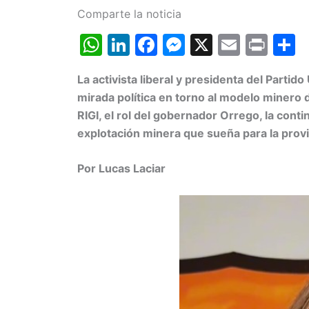
Comparte la noticia
W
Li
F
M
X
E
Pr
h
n
a
e
m
in
o
La activista liberal y presidenta del Part
at
k
c
s
ai
t
mirada política en torno al modelo minero 
s
e
e
s
l
p
RIGI, el rol del gobernador Orrego, la cont
A
dI
b
e
a
explotación minera que sueña para la provi
p
n
o
n
t
Por Lucas Laciar
p
o
g
k
er