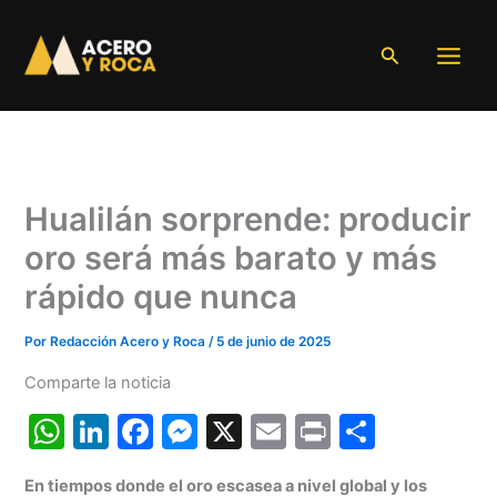
Ir
al
Buscar
contenido
Hualilán sorprende: producir
oro será más barato y más
rápido que nunca
Por
Redacción Acero y Roca
/
5 de junio de 2025
Comparte la noticia
W
Li
F
M
X
E
Pr
C
h
n
a
e
m
in
o
En tiempos donde el oro escasea a nivel global y los