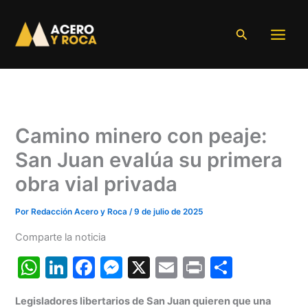
Ir
al
Buscar
contenido
Camino minero con peaje:
San Juan evalúa su primera
obra vial privada
Por
Redacción Acero y Roca
/
9 de julio de 2025
Comparte la noticia
W
Li
F
M
X
E
Pr
C
h
n
a
e
m
in
o
Legisladores libertarios de San Juan quieren que una