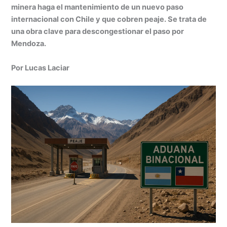
at
k
c
s
ai
t
m
minera haga el mantenimiento de un nuevo paso
s
e
e
s
l
p
internacional con Chile y que cobren peaje. Se trata de
A
dI
b
e
ar
una obra clave para descongestionar el paso por
Mendoza.
p
n
o
n
tir
p
o
g
Por Lucas Laciar
k
er