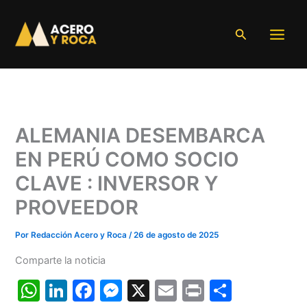
Ir
al
Buscar
contenido
ALEMANIA DESEMBARCA
EN PERÚ COMO SOCIO
CLAVE : INVERSOR Y
PROVEEDOR
Por
Redacción Acero y Roca
/
26 de agosto de 2025
Comparte la noticia
W
Li
F
M
X
E
Pr
C