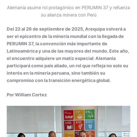
h
n
a
e
m
in
o
Alemania asume rol protagónico en PERUMIN 37 y refuerza
at
k
c
s
ai
t
m
su alianza minera con Perú
s
e
e
s
l
p
A
dI
b
e
ar
Del 22 al 26 de septiembre de 2025, Arequipa volverá a
ser el epicentro de la minería mundial con la llegada de
p
n
o
n
tir
PERUMIN 37, la convención más importante de
p
o
g
Latinoamérica y una de las mayores del mundo. Este año,
k
er
el encuentro adquiere un matiz especial: Alemania
participará como país aliado, un rol que refleja no solo su
interés en la minería peruana, sino también su
compromiso con la transición energética global.
Por William Cortez