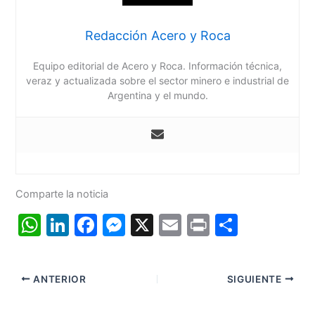
Redacción Acero y Roca
Equipo editorial de Acero y Roca. Información técnica,
veraz y actualizada sobre el sector minero e industrial de
Argentina y el mundo.
Comparte la noticia
W
Li
F
M
X
E
Pr
C
h
n
a
e
m
in
o
at
k
c
s
ai
t
m
ANTERIOR
SIGUIENTE
s
e
e
s
l
p
A
dI
b
e
ar