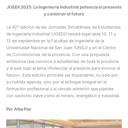
h
n
a
e
m
in
o
JOSEII 2025: La Ingeniería Industrial potencia el presente
at
k
c
s
ai
t
m
y construir el futuro
s
e
e
s
l
p
A
dI
b
e
ar
La 42° edición de las Jornadas Simultáneas de Estudiantes
de Ingeniería Industrial (JOSEII) tendrá lugar este 10, 11 y
p
n
o
n
tir
12 de septiembre en la Facultad de Ingeniería de la
p
o
g
Universidad Nacional de San Juan (UNSJ) y en el Centro
k
er
de Convenciones de la provincia. Con una propuesta
ambiciosa que convoca a estudiantes de toda la provincia
y el país bajo el lema «Potenciar el presente para innovar el
futuro». Esta edición promete ser impactante, no solo por
su nutrida agenda, sino por el enfoque integral en la
formación profesional y el vínculo estrecho que plantea
con sectores clave como el minero, energético e industrial.
Por Alba Paz