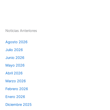
A
dI
b
e
ar
p
n
o
n
tir
p
o
g
k
er
Noticias Anteriores
Agosto 2026
Julio 2026
Junio 2026
Mayo 2026
Abril 2026
Marzo 2026
Febrero 2026
Enero 2026
Diciembre 2025