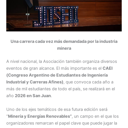
Una carrera cada vez más demandada por la industria
minera
A nivel nacional, la Asociación también organiza diversos
eventos de gran alcance. El más importante es el
CAEI
(Congreso Argentino de Estudiantes de Ingeniería
Industrial y Carreras Afines)
, que convoca cada año a
más de mil estudiantes de todo el país, se realizará en el
año
2026 en San Juan
.
Uno de los ejes temáticos de esa futura edición será
“
Minería y Energías Renovables”
, un campo en el que los
organizadores remarcan el papel clave que puede jugar la