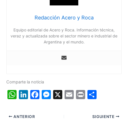
Redacción Acero y Roca
Equipo editorial de Acero y Roca. Información técnica,
veraz y actualizada sobre el sector minero e industrial de
Argentina y el mundo.
Comparte la noticia
W
Li
F
M
X
E
Pr
C
h
n
a
e
m
in
o
at
k
c
s
ai
t
m
ANTERIOR
SIGUIENTE
s
e
e
s
l
p