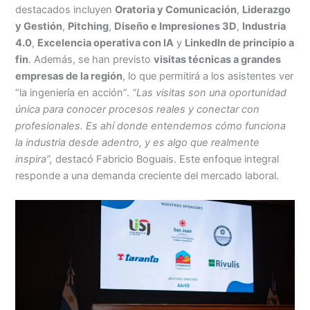
destacados incluyen
Oratoria y Comunicación
,
Liderazgo
y Gestión
,
Pitching
,
Diseño e Impresiones 3D
,
Industria
4.0
,
Excelencia operativa con IA
y
LinkedIn de principio a
fin
. Además, se han previsto
visitas técnicas a grandes
empresas de la región
, lo que permitirá a los asistentes ver
“la ingeniería en acción”.
“Las visitas son una oportunidad
única para conocer procesos reales y conectar con
profesionales. Es ahí donde entendemos cómo funciona
la industria desde adentro, y es algo que realmente
inspira”,
destacó Fabricio Boguais. Este enfoque integral
responde a una demanda creciente del mercado laboral.