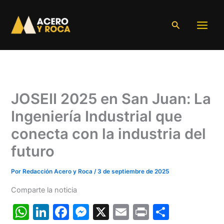
Ir
al
Buscar
contenido
JOSEII 2025 en San Juan: La
Ingeniería Industrial que
conecta con la industria del
futuro
Por
Redacción Acero y Roca
/
3 de septiembre de 2025
Comparte la noticia
W
Li
F
M
X
E
Pr
C