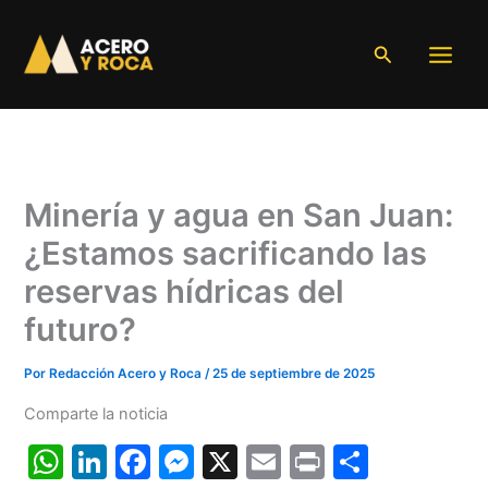
Ir
al
Buscar
contenido
Minería y agua en San Juan:
¿Estamos sacrificando las
reservas hídricas del
futuro?
Por
Redacción Acero y Roca
/
25 de septiembre de 2025
Comparte la noticia
W
Li
F
M
X
E
Pr
C