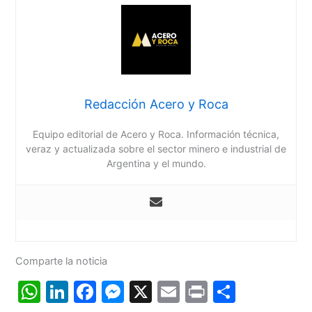
Redacción Acero y Roca
Equipo editorial de Acero y Roca. Información técnica,
veraz y actualizada sobre el sector minero e industrial de
Argentina y el mundo.
Comparte la noticia
W
Li
F
M
X
E
Pr
C