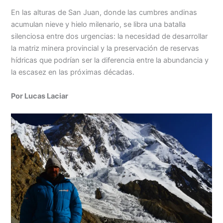
h
n
a
e
m
in
o
En las alturas de San Juan, donde las cumbres andinas
at
k
c
s
ai
t
m
acumulan nieve y hielo milenario, se libra una batalla
s
e
e
s
l
p
silenciosa entre dos urgencias: la necesidad de desarrollar
A
dI
b
e
ar
la matriz minera provincial y la preservación de reservas
hídricas que podrían ser la diferencia entre la abundancia y
p
n
o
n
tir
la escasez en las próximas décadas.
p
o
g
k
er
Por Lucas Laciar