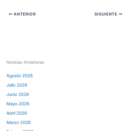
h
n
a
e
m
in
o
at
k
c
s
ai
t
m
ANTERIOR
SIGUIENTE
s
e
e
s
l
p
A
dI
b
e
ar
p
n
o
n
tir
p
o
g
k
er
Noticias Anteriores
Agosto 2026
Julio 2026
Junio 2026
Mayo 2026
Abril 2026
Marzo 2026