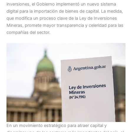
at
k
c
s
ai
t
m
inversiones, el Gobierno implementó un nuevo sistema
s
e
e
s
l
p
digital para la importación de bienes de capital. La medida,
A
dI
b
e
ar
que modifica un proceso clave de la Ley de Inversiones
Mineras, promete mayor transparencia y celeridad para las
p
n
o
n
tir
compañías del sector.
p
o
g
k
er
En un movimiento estratégico para atraer capital y