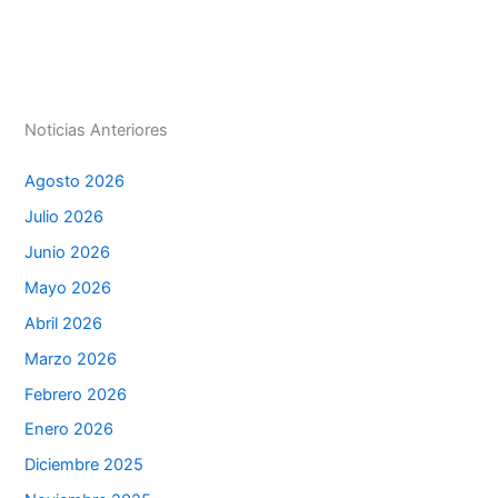
A
dI
b
e
ar
p
n
o
n
tir
p
o
g
k
er
Noticias Anteriores
Agosto 2026
Julio 2026
Junio 2026
Mayo 2026
Abril 2026
Marzo 2026
Febrero 2026
Enero 2026
Diciembre 2025