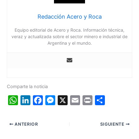
Redacción Acero y Roca
Equipo editorial de Acero y Roca. Información técnica,
veraz y actualizada sobre el sector minero e industrial de
Argentina y el mundo.
Comparte la noticia
W
Li
F
M
X
E
Pr
C
h
n
a
e
m
in
o
at
k
c
s
ai
t
m
ANTERIOR
SIGUIENTE
s
e
e
s
l
p