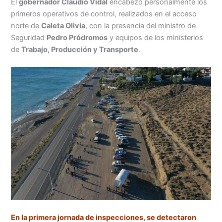
El
gobernador Claudio Vidal
encabezó personalmente los
primeros operativos de control, realizados en el acceso
norte de
Caleta Olivia
, con la presencia del ministro de
Seguridad
Pedro Pródromos
y equipos de los ministerios
de
Trabajo, Producción y Transporte
.
En la primera jornada de inspecciones, se detectaron