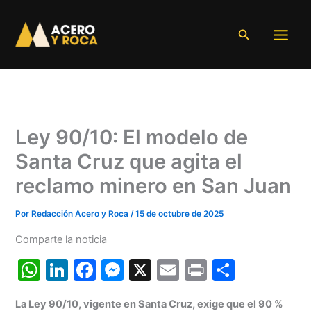
Ir
al
Buscar
contenido
Ley 90/10: El modelo de
Santa Cruz que agita el
reclamo minero en San Juan
Por
Redacción Acero y Roca
/
15 de octubre de 2025
Comparte la noticia
W
Li
F
M
X
E
Pr
C
h
n
a
e
m
in
o
La Ley 90/10, vigente en Santa Cruz, exige que el 90 %