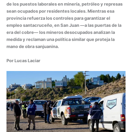
at
k
c
s
ai
t
m
de los puestos laborales en minería, petróleo y represas
s
e
e
s
l
p
sean ocupados por residentes locales. Mientras esa
A
dI
b
e
ar
provincia refuerza los controles para garantizar el
empleo santacruceño, en San Juan —a las puertas de la
p
n
o
n
tir
era del cobre— los mineros desocupados analizan la
p
o
g
medida y reclaman una política similar que proteja la
k
er
mano de obra sanjuanina.
Por Lucas Laciar