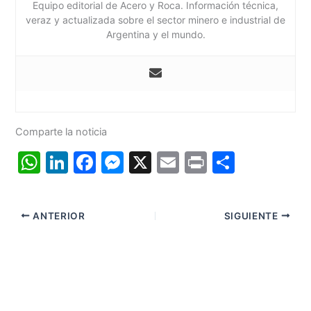
Equipo editorial de Acero y Roca. Información técnica,
veraz y actualizada sobre el sector minero e industrial de
Argentina y el mundo.
Comparte la noticia
W
Li
F
M
X
E
Pr
C
h
n
a
e
m
in
o
at
k
c
s
ai
t
m
ANTERIOR
SIGUIENTE
s
e
e
s
l
p
A
dI
b
e
ar
p
n
o
n
tir
p
o
g