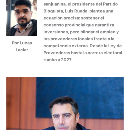
at
k
c
s
ai
t
m
sanjuanina, el presidente del Partido
s
e
e
s
l
p
Bloquista, Luis Rueda, plantea una
A
dI
b
e
ar
ecuación precisa: sostener el
consenso provincial que garantiza
p
n
o
n
tir
inversiones, pero blindar el empleo y
p
o
g
los proveedores locales frente a la
Por Lucas
k
er
competencia externa. Desde la Ley de
Laciar
Proveedores hasta la carrera electoral
rumbo a 2027