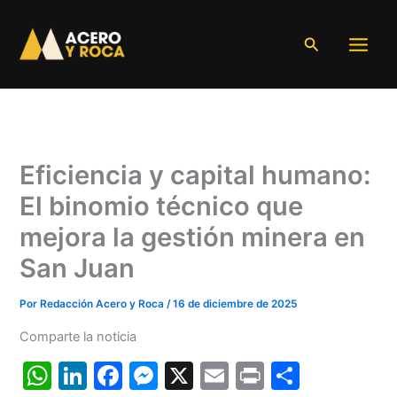
Ir
al
Buscar
contenido
Eficiencia y capital humano:
El binomio técnico que
mejora la gestión minera en
San Juan
Por
Redacción Acero y Roca
/
16 de diciembre de 2025
Comparte la noticia
W
Li
F
M
X
E
Pr
C