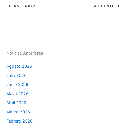
at
k
c
s
ai
t
m
ANTERIOR
SIGUIENTE
s
e
e
s
l
p
A
dI
b
e
ar
p
n
o
n
tir
p
o
g
k
er
Noticias Anteriores
Agosto 2026
Julio 2026
Junio 2026
Mayo 2026
Abril 2026
Marzo 2026
Febrero 2026