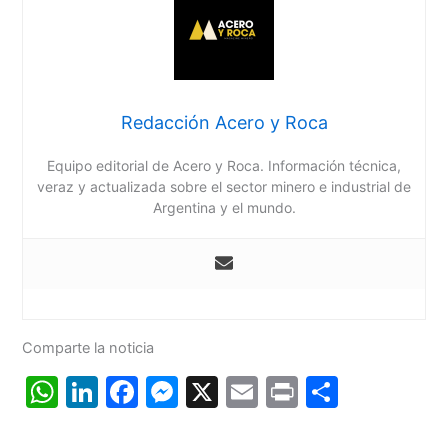
Redacción Acero y Roca
Equipo editorial de Acero y Roca. Información técnica,
veraz y actualizada sobre el sector minero e industrial de
Argentina y el mundo.
Comparte la noticia
W
Li
F
M
X
E
Pr
C
h
n
a
e
m
in
o