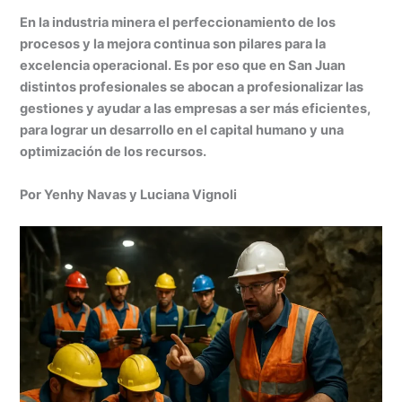
h
n
a
e
m
in
o
En la industria minera el perfeccionamiento de los
at
k
c
s
ai
t
m
procesos y la mejora continua son pilares para la
s
e
e
s
l
p
excelencia operacional. Es por eso que en San Juan
A
dI
b
e
ar
distintos profesionales se abocan a profesionalizar las
gestiones y ayudar a las empresas a ser más eficientes,
p
n
o
n
tir
para lograr un desarrollo en el capital humano y una
p
o
g
optimización de los recursos.
k
er
Por Yenhy Navas y Luciana Vignoli