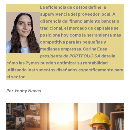
h
n
a
e
m
in
o
La eficiencia de costos define la
at
k
c
s
ai
t
m
supervivencia del proveedor local. A
s
e
e
s
l
p
diferencia del financiamiento bancario
A
dI
b
e
ar
tradicional, el mercado de capitales se
posiciona hoy como la herramienta más
p
n
o
n
tir
competitiva para las pequeñas y
p
o
g
medianas empresas. Carina Egea,
k
er
presidenta de PORTFOLIO SA
detalla
cómo las Pymes pueden optimizar su rentabilidad
utilizando instrumentos diseñados específicamente para
el sector.
Por Yenhy Navas