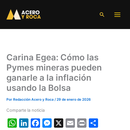
Ir
al
Buscar
contenido
Carina Egea: Cómo las
Pymes mineras pueden
ganarle a la inflación
usando la Bolsa
Por
Redacción Acero y Roca
/
29 de enero de 2026
Comparte la noticia
W
Li
F
M
X
E
Pr
C