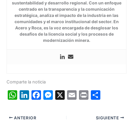
sustentabilidad y desarrollo regional. Con un enfoque
centrado en la transparencia y la comunicación
estratégica, analiza el impacto de la industria en las
comunidades y el marco institucional del sector. En
Acero y Roca, es la voz encargada de desglosar los
desafíos de la licencia social y los procesos de
modernización minera.
Comparte la noticia
W
Li
F
M
X
E
Pr
C
h
n
a
e
m
in
o
at
k
c
s
ai
t
m
ANTERIOR
SIGUIENTE
s
e
e
s
l
p
A
dI
b
e
ar