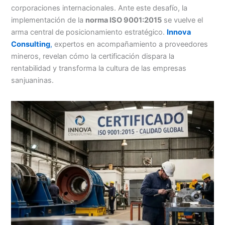
corporaciones internacionales. Ante este desafío, la
implementación de la
norma ISO 9001:2015
se vuelve el
arma central de posicionamiento estratégico.
Innova
Consulting
,
expertos en acompañamiento a proveedores
mineros, revelan cómo la certificación dispara la
rentabilidad y transforma la cultura de las empresas
sanjuaninas.