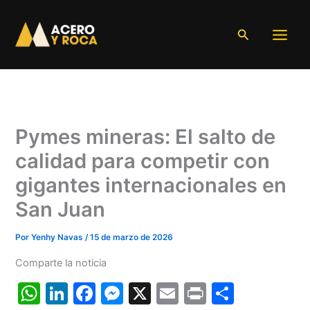
Ir
al
Buscar
contenido
Pymes mineras: El salto de
calidad para competir con
gigantes internacionales en
San Juan
Por
Yenhy Navas
/
15 de marzo de 2026
Comparte la noticia
W
Li
F
M
X
E
Pr
C