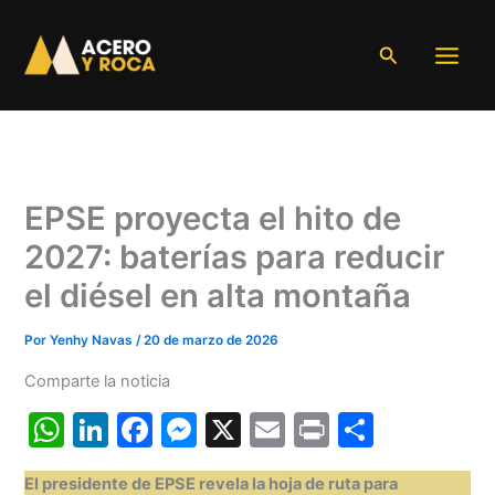
Ir
al
Buscar
contenido
EPSE proyecta el hito de
2027: baterías para reducir
el diésel en alta montaña
Por
Yenhy Navas
/
20 de marzo de 2026
Comparte la noticia
W
Li
F
M
X
E
Pr
C
h
n
a
e
m
in
o
El presidente de EPSE revela la hoja de ruta para