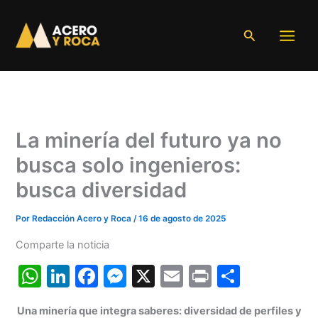
Ir
al
Buscar
contenido
La minería del futuro ya no
busca solo ingenieros:
busca diversidad
Por
Redacción Acero y Roca
/
16 de agosto de 2025
Comparte la noticia
W
Li
F
M
X
E
Pr
C
h
n
a
e
m
in
o
Una minería que integra saberes: diversidad de perfiles y