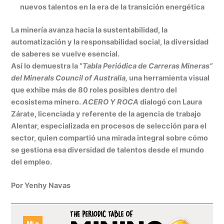
at
k
c
s
ai
t
m
nuevos talentos en la era de la transición energética
s
e
e
s
l
p
A
dI
b
e
ar
La minería avanza hacia la sustentabilidad, la
automatización y la responsabilidad social, la diversidad
p
n
o
n
tir
de saberes se vuelve esencial.
p
o
g
Así lo demuestra la “
Tabla Periódica de Carreras Mineras”
k
er
del Minerals Council of Australia,
una herramienta visual
que exhibe más de 80 roles posibles dentro del
ecosistema minero.
ACERO Y ROCA
dialogó con Laura
Zárate, licenciada y referente de la agencia de trabajo
Alentar, especializada en procesos de selección para el
sector, quien compartió una mirada integral sobre cómo
se gestiona esa diversidad de talentos desde el mundo
del empleo.
Por Yenhy Navas