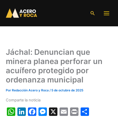
Ir
al
Buscar
contenido
Jáchal: Denuncian que
minera planea perforar un
acuífero protegido por
ordenanza municipal
Por
Redacción Acero y Roca
/
5 de octubre de 2025
Comparte la noticia
W
Li
F
M
X
E
Pr
C