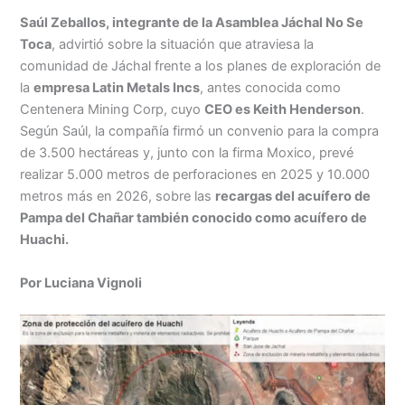
h
n
a
e
m
in
o
Saúl Zeballos, integrante de la Asamblea Jáchal No Se
at
k
c
s
ai
t
m
Toca
, advirtió sobre la situación que atraviesa la
s
e
e
s
l
p
comunidad de Jáchal frente a los planes de exploración de
A
dI
b
e
ar
la
empresa Latin Metals Incs
, antes conocida como
Centenera Mining Corp, cuyo
CEO es Keith Henderson
.
p
n
o
n
tir
Según Saúl, la compañía firmó un convenio para la compra
p
o
g
de 3.500 hectáreas y, junto con la firma Moxico, prevé
k
er
realizar 5.000 metros de perforaciones en 2025 y 10.000
metros más en 2026, sobre las
recargas del acuífero de
Pampa del Chañar también conocido como acuífero de
Huachi.
Por Luciana Vignoli