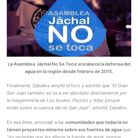
La Asamblea ‘Jáchal No Se Toca’ encabeza la defensa del
agua en la región desde febrero de 2015.
Finalmente, Zeballos amplió el foco y advirtió que
“El Gran
San Juan también se va a ver afectado directamente por
la megaminería de Los Azules, Pachón y Altar, porque
están sobre la cuenca del río San Juan
”, advirtió Zeballos.
En esa línea, aconsejó a las
comunidades que todavía no
tienen proyectos mineros sobre sus fuentes de agua
que
“
no permitan que les afecte la fuente de agua, porque