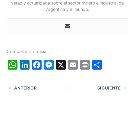
veraz y actualizada sobre el sector minero e industrial de
Argentina y el mundo.
Comparte la noticia
W
Li
F
M
X
E
Pr
C
h
n
a
e
m
in
o
at
k
c
s
ai
t
m
ANTERIOR
SIGUIENTE
s
e
e
s
l
p
A
dI
b
e
ar
p
n
o
n
tir
p
o
g
k
er